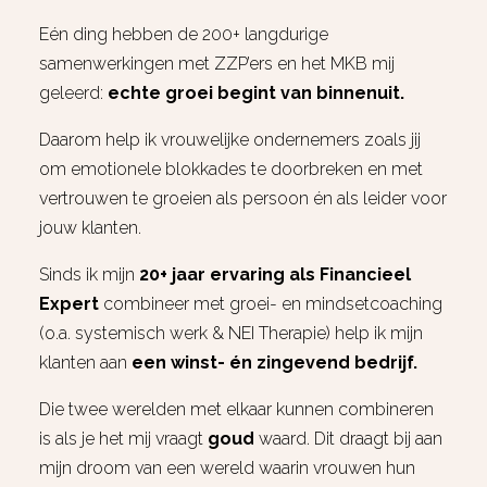
Eén ding hebben de 200+ langdurige
samenwerkingen met ZZP’ers en het MKB mij
geleerd:
echte groei begint van binnenuit.
Daarom help ik vrouwelijke ondernemers zoals jij
om emotionele blokkades te doorbreken en met
vertrouwen te groeien als persoon én als leider voor
jouw klanten.
Sinds ik mijn
20+ jaar ervaring als Financieel
Expert
combineer met groei- en mindsetcoaching
(o.a. systemisch werk & NEI Therapie) help ik mijn
klanten aan
een winst- én zingevend bedrijf.
Die twee werelden met elkaar kunnen combineren
is als je het mij vraagt
goud
waard. Dit draagt bij aan
mijn droom van een wereld waarin vrouwen hun