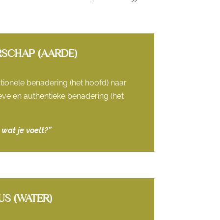
ERSCHAP (AARDE)
tionele benadering (het hoofd) naar
ieve en authentieke benadering (het
n wat je voelt?”
US (WATER)