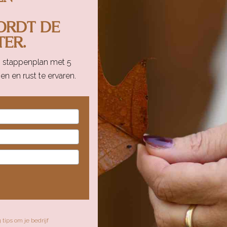
ORDT DE
ER.
is stappenplan met 5
n en rust te ervaren.
tips om je bedrijf