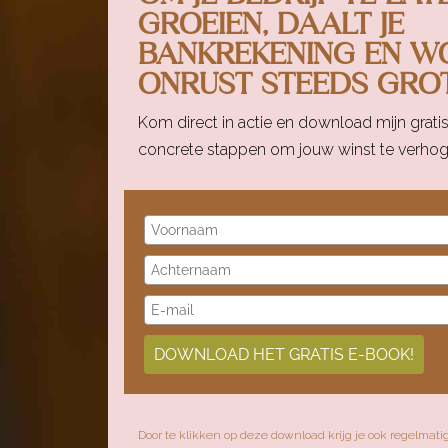
GROEIEN, DAALT JE
BANKREKENING EN W
ONRUST STEEDS GROT
Kom direct in actie en download mijn grat
concrete stappen om jouw winst te verhoge
DOWNLOAD HET GRATIS E-BOOK!
Door te klikken op deze download krijg je ook regelmatig 