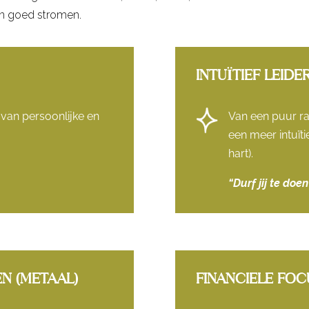
ten goed stromen.
INTUÏTIEF LEID
 van persoonlijke en
Van een puur ra
een meer intuït
hart).
“Durf jij te doe
N (METAAL)
FINANCIELE FOC