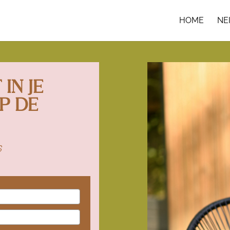
HOME
NE
IN JE
P DE
s