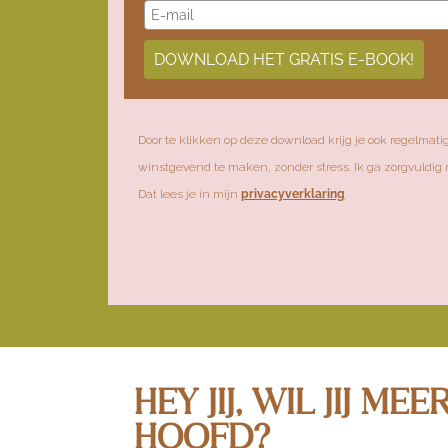
DOWNLOAD HET GRATIS E-BOOK!
Door te klikken op deze download krijg je ook regelmatig 
winstgevend te maken, zonder stress. Ik ga zorgvuldig
Dat lees je in mijn
privacyverklaring
.
HEY JIJ, WIL JIJ 
HOOFD?