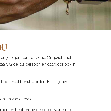
OU
iten je eigen comfortzone. Ongeacht het
taan. Groei als persoon en daardoor ook in
 niet optimaal benut worden. En als jouw
romen van energie.
lementen hebben invloed op elkaar en jij en