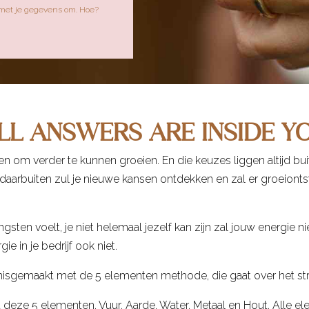
 met je gegevens om. Hoe?
LL ANSWERS ARE INSIDE Y
 om verder te kunnen groeien. En die keuzes liggen altijd bu
 daarbuiten zul je nieuwe kansen ontdekken en zal er groeionts
 angsten voelt, je niet helemaal jezelf kan zijn zal jouw energie
e in je bedrijf ook niet.
nisgemaakt met de 5 elementen methode, die gaat over het st
et deze 5 elementen. Vuur, Aarde, Water, Metaal en Hout. Alle e